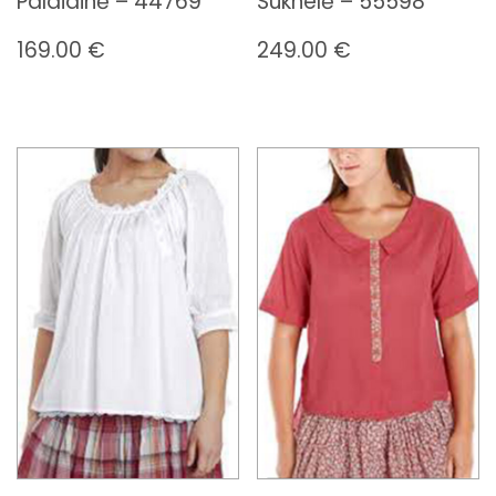
Palaidinė – 44769
Suknelė – 55598
169.00
€
249.00
€