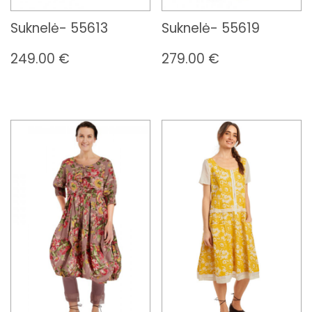
Suknelė- 55613
Suknelė- 55619
249.00
€
279.00
€