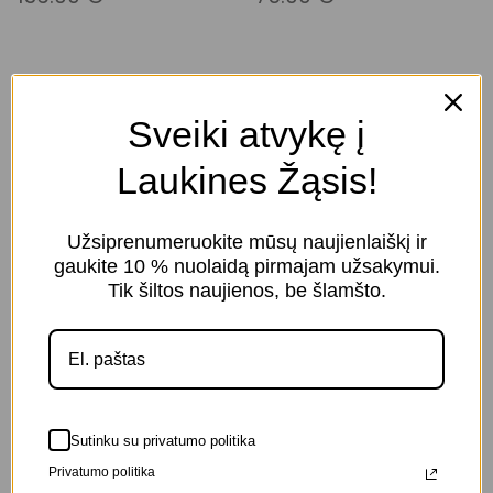
Sveiki atvykę į
Laukines Žąsis!
Užsiprenumeruokite mūsų naujienlaiškį ir
gaukite 10 % nuolaidą pirmajam užsakymui.
Tik šiltos naujienos, be šlamšto.
Sutinku su privatumo politika
Melsvas dryžuotas
Rana dekoratyvinė
šalis su jako vilna
riešinė – 77572
Privatumo politika