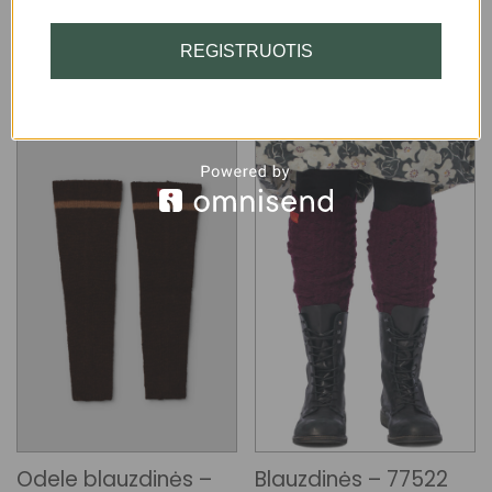
75.00
€
109.00
€
REGISTRUOTIS
Odele blauzdinės –
Blauzdinės – 77522