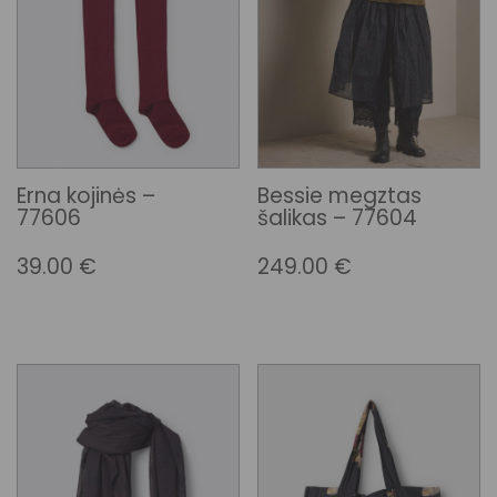
Erna kojinės –
Bessie megztas
77606
šalikas – 77604
39.00
€
249.00
€