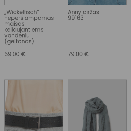
„Wickelfisch“
Anny diržas –
neperšlampamas
99163
maišas
keliaujantiems
vandeniu
(geltonas)
69.00
€
79.00
€