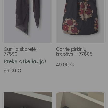
Gunilla skarelė –
Carrie pirkinių
77599
krepšys – 77605
Prekė atkeliauja!
49.00
€
99.00
€