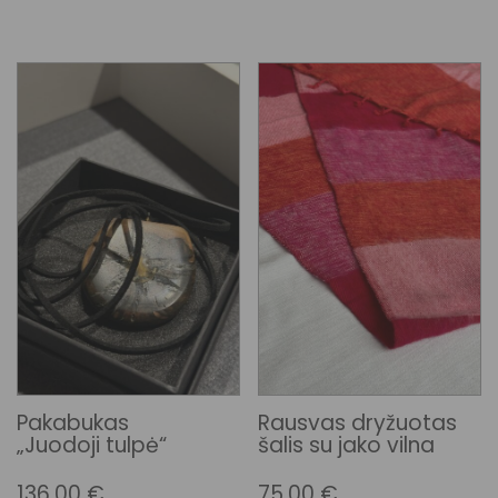
Pakabukas
Rausvas dryžuotas
„Juodoji tulpė“
šalis su jako vilna
136.00
€
75.00
€