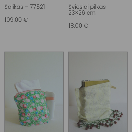
Šalikas – 77521
Šviesiai pilkas
23×26 cm
109.00
€
18.00
€