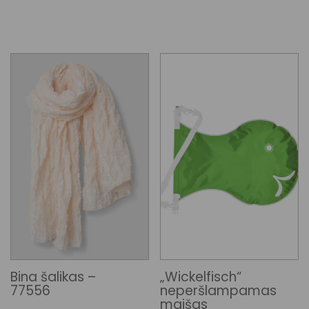
Bina šalikas –
„Wickelfisch“
77556
neperšlampamas
maišas