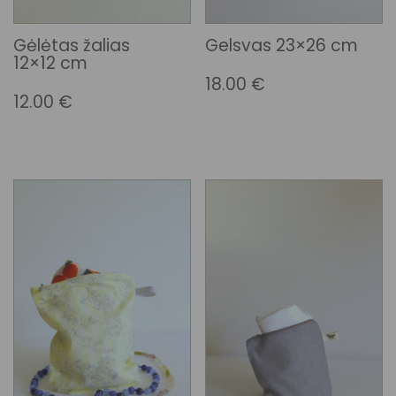
Gėlėtas žalias
Gelsvas 23×26 cm
12×12 cm
18.00
€
12.00
€