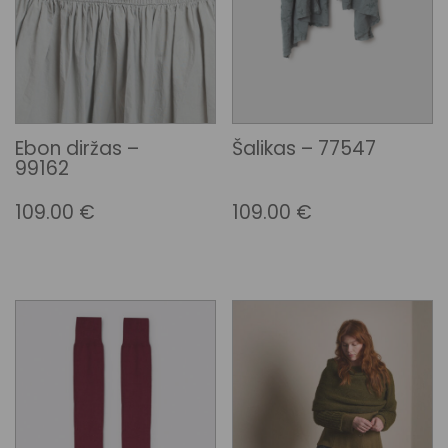
Ebon diržas –
Šalikas – 77547
99162
109.00
€
109.00
€