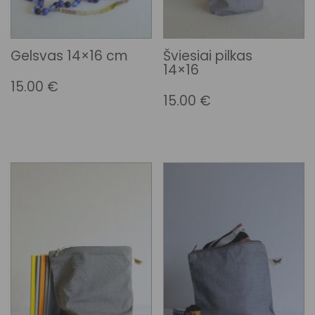
Gelsvas 14×16 cm
Šviesiai pilkas
14×16
15.00
€
15.00
€