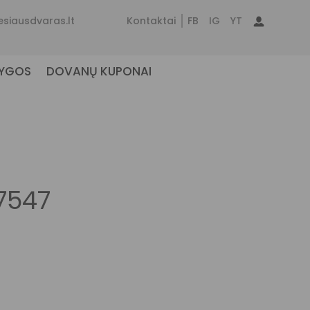
esiausdvaras.lt
Kontaktai
FB
IG
YT
NYGOS
DOVANŲ KUPONAI
77547