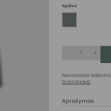
Spalva
-
+
produkto kie
Nerandate ieškomos
SUSISIEKIME
Aprašymas