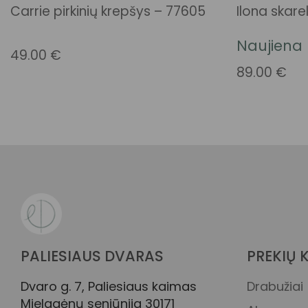
Carrie pirkinių krepšys – 77605
Ilona skare
Naujiena
49.00
€
89.00
€
PALIESIAUS DVARAS
PREKIŲ 
Dvaro g. 7, Paliesiaus kaimas
Drabužiai
Mielagėnų seniūnija 30171