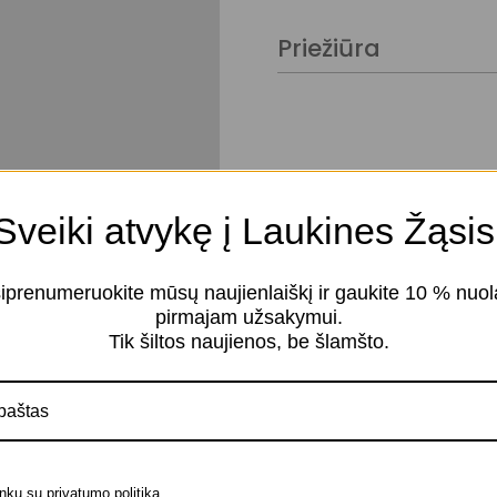
Priežiūra
Organdis
Sveiki atvykę į Laukines Žąsis
iprenumeruokite mūsų naujienlaiškį ir gaukite 10 % nuol
pirmajam užsakymui.
Panašūs produktai
Tik šiltos naujienos, be šlamšto.
Siuvinėtas tiulis ir
organdis
nku su privatumo politika