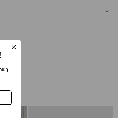
Skalbti 40° C su
panašiomis spalvomis,
skalbti maišelyje,
nebalinti, džiovinti
!
žemoje temperatūroje,
lyginti vidutine
temperatūra, Galima
aidą
valyti sausuoju būdu
Skalbti 30° C su
panašiomis spalvomis,
nebalinti, Džiovinti
žemoje temperatūroje,
nelyginti, negalima