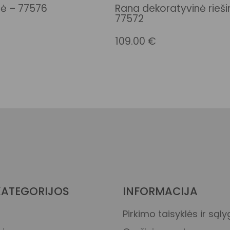
lė – 77576
Rana dekoratyvinė rieši
77572
109.00
€
Medvilnės ir perdi
medvilnės megztin
Gėlėta tapyta
medvilnė
KATEGORIJOS
INFORMACIJA
Pirkimo taisyklės ir sąl