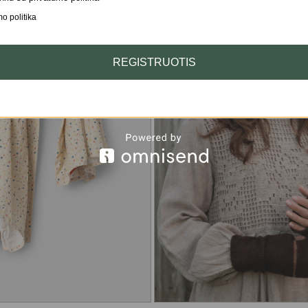
o politika
REGISTRUOTIS
Medvilnė, trikotaža
vualis, marškininė
medvilnė, medviln
elastanu
Dryžuota medvilnė
medvilninis tvilas