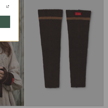
valyti sausuoju būdu
Skalbti 40° C su
panašiomis spalvomis,
s,
nebalinti, Džiovinti
žemoje temperatūroje,
ė su
lyginti vidutine
temperatūra, galima
valyti sausuoju būdu
Skalbti 40° C su
panašiomis spalvomis,
nebalinti, Džiovinti
,
žemoje temperatūroje,
lyginti žema
temperatūra, galima
valyti sausuoju būdu