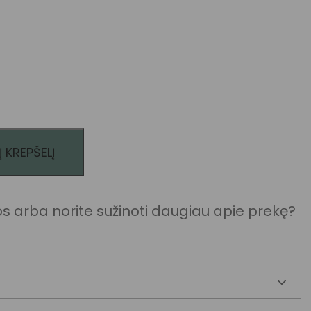
Į KREPŠELĮ
kis: Šalikas - 77547
 arba norite sužinoti daugiau apie prekę?