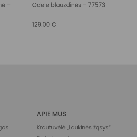
nė –
Odele blauzdinės – 77573
Skalbti rankomis,
skalbti išvirkščiąja puse
į išorę su panašiomis
129.00
€
rbtos
spalvomis, nebalinti,
iai
nedžiovinti džiovyklėje,
lyginti žema
temperatūra, džiovinti
ore
Skalbti 30° C su
panašiomis spalvomis,
nedžiovinti džiovyklėje,
lyginti žema
temperatūra, nebalinti,
APIE MUS
negalima valyti
sausuoju būdu
ygos
Krautuvėlė „Laukinės žąsys“