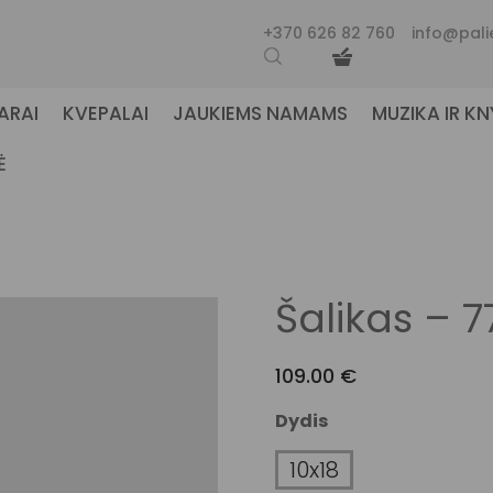
+370 626 82 760
info@pali
ARAI
KVEPALAI
JAUKIEMS NAMAMS
MUZIKA IR K
Ė
Šalikas – 
109.00
€
Dydis
10x18