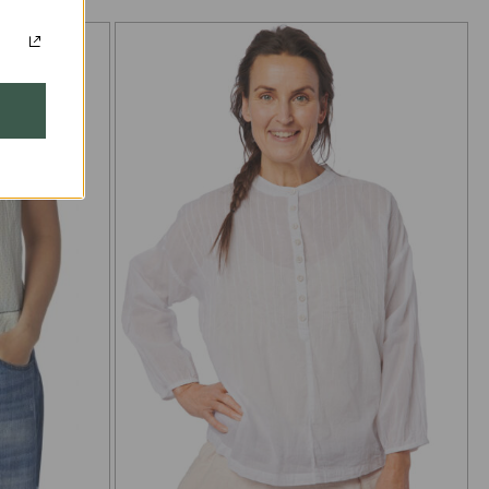
nelyginti, negalima
valyti sausuoju būdu
Skalbti 40° C su
panašiomis spalvomis,
s,
nebalinti, Džiovinti
žemoje temperatūroje,
ė su
lyginti vidutine
temperatūra, galima
valyti sausuoju būdu
Skalbti 40° C su
panašiomis spalvomis,
nebalinti, Džiovinti
,
žemoje temperatūroje,
lyginti žema
temperatūra, galima