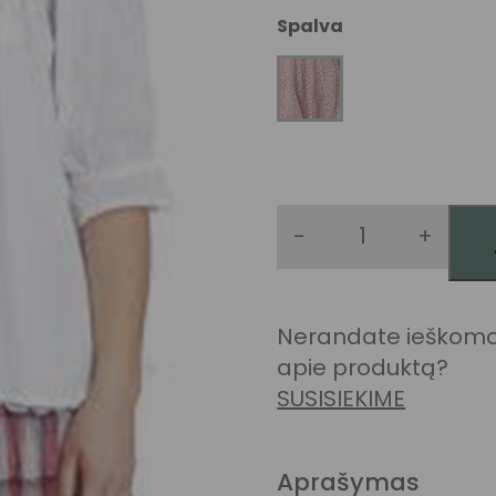
Spalva
-
+
produkto kie
Nerandate ieškomo 
apie produktą?
SUSISIEKIME
Aprašymas