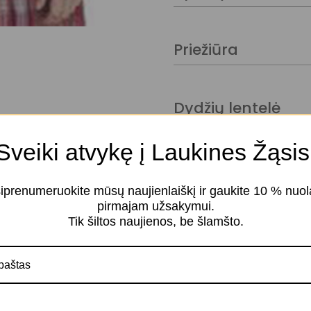
Priežiūra
Dydžių lentelė
Sveiki atvykę į Laukines Žąsis
Organdis
iprenumeruokite mūsų naujienlaiškį ir gaukite 10 % nuol
pirmajam užsakymui.
Tik šiltos naujienos, be šlamšto.
Panašūs produktai
Siuvinėtas tiulis ir
organdis