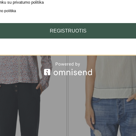
nku su privatumo politika
o politika
REGISTRUOTIS
Medvilnė, trikotaža
vualis, marškininė
medvilnė, medviln
elastanu
Dryžuota medvilnė
medvilninis tvilas