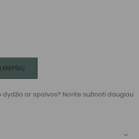
Į KREPŠELĮ
kis: Palaidinė - 44664
dydžio ar spalvos? Norite sužinoti daugiau