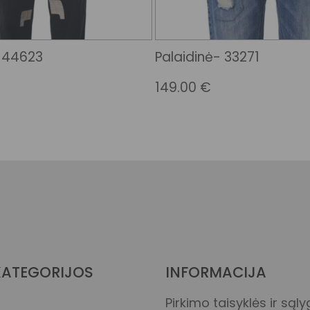
– 44623
Palaidinė- 33271
149.00
€
Medvilnės ir perdi
medvilnės megztin
XS
Krūtinė
82
Gėlėta tapyta
medvilnė
Liemuo
66
KATEGORIJOS
INFORMACIJA
Pirkimo taisyklės ir sąl
Kl­­ubai
92