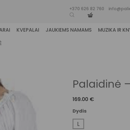
+370 626 82 760
info@pali
ARAI
KVEPALAI
JAUKIEMS NAMAMS
MUZIKA IR K
Ė
Palaidinė 
169.00
€
Dydis
L