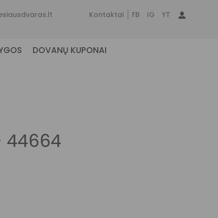
esiausdvaras.lt
Kontaktai
FB
IG
YT
NYGOS
DOVANŲ KUPONAI
– 44664