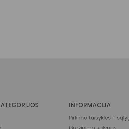
KATEGORIJOS
INFORMACIJA
Pirkimo taisyklės ir sąl
i
Grąžinimo sąlygos