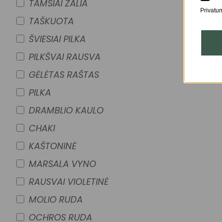
TAMSIAI ŽALIA
Privatum
TAŠKUOTA
ŠVIESIAI PILKA
PILKŠVAI RAUSVA
GĖLĖTAS RAŠTAS
PILKA
DRAMBLIO KAULO
CHAKI
KAŠTONINĖ
MARSALA VYNO
RAUSVAI VIOLETINĖ
MOLIO RUDA
OCHROS RUDA