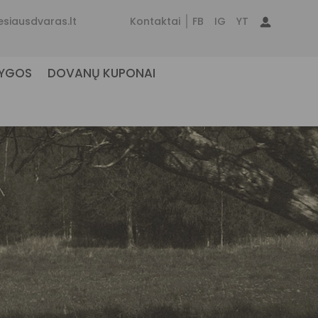
esiausdvaras.lt
Kontaktai
FB
IG
YT
NYGOS
DOVANŲ KUPONAI