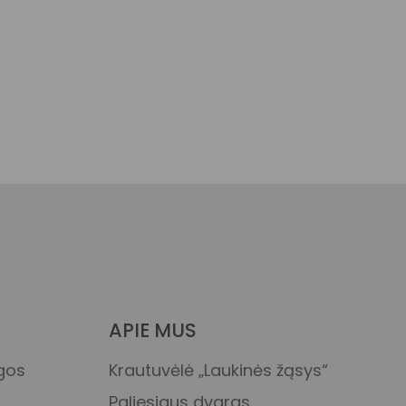
APIE MUS
ygos
Krautuvėlė „Laukinės žąsys“
Paliesiaus dvaras