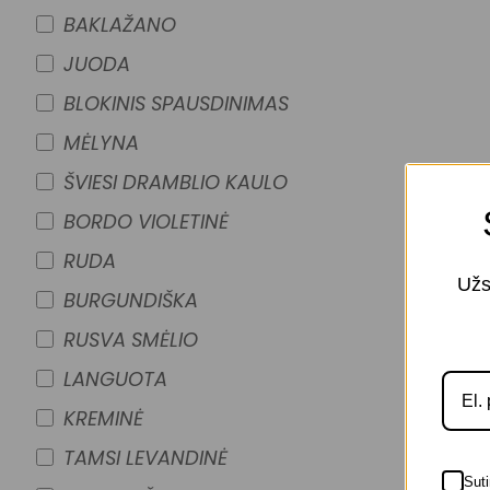
BAKLAŽANO
JUODA
BLOKINIS SPAUSDINIMAS
MĖLYNA
ŠVIESI DRAMBLIO KAULO
BORDO VIOLETINĖ
RUDA
Užs
BURGUNDIŠKA
RUSVA SMĖLIO
LANGUOTA
KREMINĖ
TAMSI LEVANDINĖ
Suti