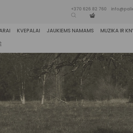
+370 626 82 760
info@pali
ARAI
KVEPALAI
JAUKIEMS NAMAMS
MUZIKA IR K
Ė