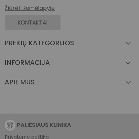
temperatūra, galima valyti sausuoju būdu
Žiūrėti žemėlapyje
Linas, lino ir medvilnės mišinys
KONTAKTAI
Skalbti 40° C su panašiomis spalvomis, nebalinti,
džiovinti žemoje temperatūroje, lyginti žema
PREKIŲ KATEGORIJOS
temperatūra, negalima valyti sausuoju būdu
INFORMACIJA
Languotas linas
Skalbti 40° C atskirai, nebalinti, džiovinti žemoje
APIE MUS
temperatūroje, lyginti vidutine temperatūra,
galima valyti sausuoju būdu
Megztas linas
PALIESIAUS KLINIKA
Skalbti 40° C su panašiomis spalvomis, nebalinti,
džiovinti žemoje temperatūroje, lyginti vidutine
Privatumo politika