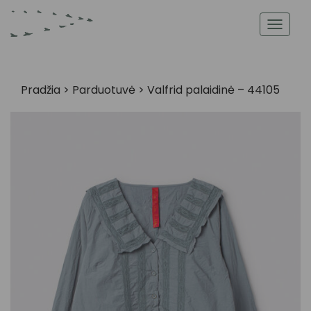
Toggl
navig
Pradžia
>
Parduotuvė
>
Valfrid palaidinė – 44105