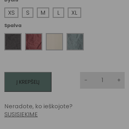
XS
S
M
L
XL
Spalva
-
+
Į KREPŠELĮ
produkto k
Neradote, ko ieškojote?
SUSISIEKIME