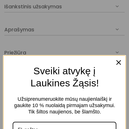
Išankstinis užsakymas
Pasirinkus prekę su išankstinio užsakymo
galimybe, ją
pristatysime per
7-20 d. d.
Aprašymas
Priežiūra
Sveiki atvykę į
Organdis
Dydžių lentelė
Laukines Žąsis!
Skalbti 40° C su panašiomis spalvomis, skalbti
maišelyje, nebalinti, džiovinti žemoje
temperatūroje, lyginti vidutine temperatūra,
Užsiprenumeruokite mūsų naujienlaiškį ir
Galima valyti sausuoju būdu
gaukite 10 % nuolaidą pirmajam užsakymui.
Tik šiltos naujienos, be šlamšto.
Siuvinėtas tiulis ir organdis