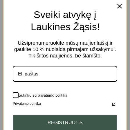
Sveiki atvykę į
Laukines Žąsis!
Užsiprenumeruokite mūsų naujienlaiškį ir
gaukite 10 % nuolaidą pirmajam užsakymui.
Tik šiltos naujienos, be šlamšto.
Sutinku su privatumo politika
Privatumo politika
Grafinas „Auksinis
Butelis „Lagoena“
REGISTRUOTIS
Aladinas” su aukso
su balta gyvybės