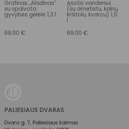
Grafinas „Aladinas”
Ąsotis vandeniui
su spalvota
(su ametistu, kalnų
gyvybės gėlele 1,3 l
krištolu, kvarcu) 1,5
l
69.00
€
69.00
€
PALIESIAUS DVARAS
Dvaro g. 7, Paliesiaus kaimas