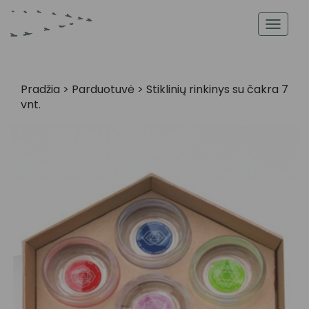
Toggl
navig
Pradžia
>
Parduotuvė
>
Stiklinių rinkinys su čakra 7
vnt.