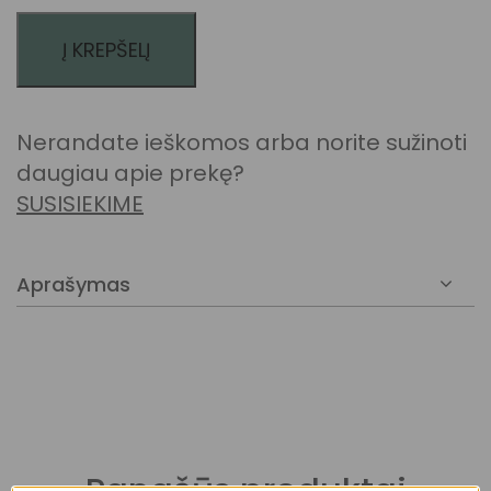
Į KREPŠELĮ
Nerandate ieškomos arba norite sužinoti
daugiau apie prekę?
SUSISIEKIME
Aprašymas
Panašūs produktai