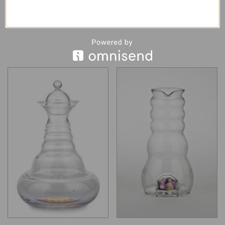
gyvybės gėlele 1,3 l
gėlele, 0,5 l
79.00
€
34.00
€