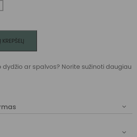
Į KREPŠELĮ
kis: POKEBOO japoniški lietaus batai (mėlyni)
dydžio ar spalvos? Norite sužinoti daugiau
kymas
išankstinio užsakymo galimybe, ją
pristatysime