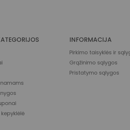
KATEGORIJOS
INFORMACIJA
Pirkimo taisyklės ir sąl
i
Grąžinimo sąlygos
Pristatymo sąlygos
s namams
 knygos
uponai
 kepyklėlė