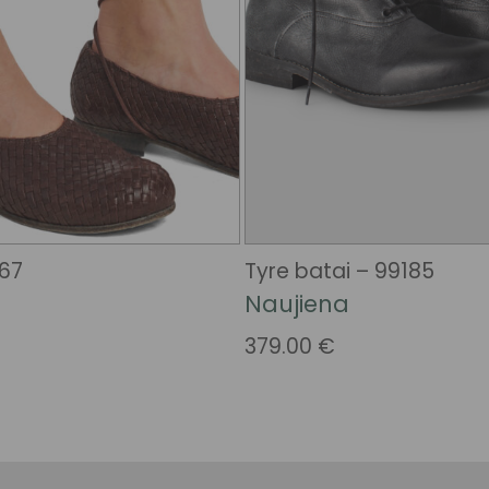
167
Tyre batai – 99185
Naujiena
379.00
€