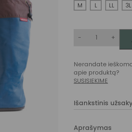
M
L
LL
3L
-
+
produkto kie
Nerandate ieškomo 
apie produktą?
SUSISIEKIME
Išankstinis užsa
Pasirinkus prekę su 
per
7-20 d. d.
Aprašymas