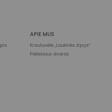
APIE MUS
ygos
Krautuvėlė „Laukinės žąsys“
Paliesiaus dvaras