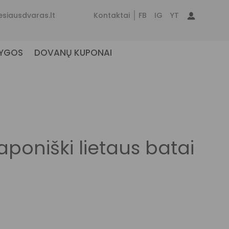
esiausdvaras.lt
Kontaktai
FB
IG
YT
NYGOS
DOVANŲ KUPONAI
poniški lietaus batai