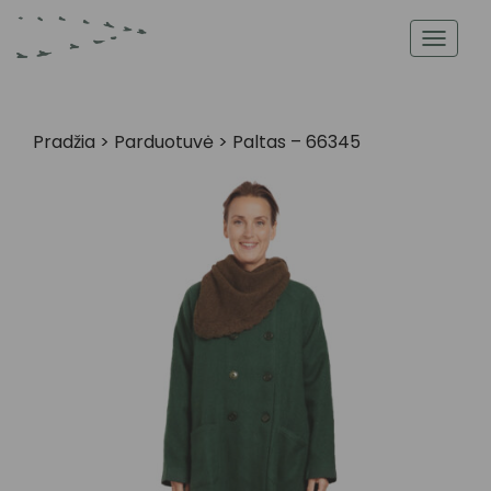
Toggl
navig
Pradžia
>
Parduotuvė
>
Paltas – 66345