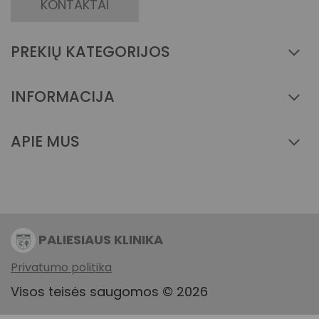
KONTAKTAI
džiovinti žemoje temperatūroje, lyginti žema
temperatūra, negalima valyti sausuoju būdu
PREKIŲ KATEGORIJOS
Languotas linas
INFORMACIJA
Skalbti 40° C atskirai, nebalinti, džiovinti žemoje
temperatūroje, lyginti vidutine temperatūra,
galima valyti sausuoju būdu
APIE MUS
Megztas linas
Skalbti 40° C su panašiomis spalvomis, nebalinti,
džiovinti žemoje temperatūroje, lyginti vidutine
temperatūra, galima valyti sausuoju būdu
PALIESIAUS KLINIKA
Privatumo politika
Paltų velvetas, tvilas
Visos teisės saugomos © 2026
Valyti tik sausuoju būdu