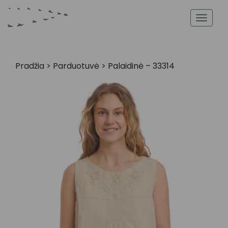
Toggl
navig
Pradžia
>
Parduotuvė
>
Palaidinė – 33314