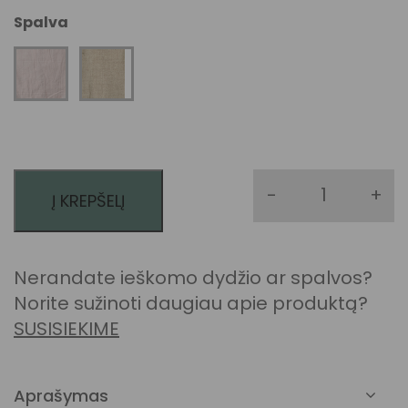
Spalva
-
+
Į KREPŠELĮ
produkto k
Nerandate ieškomo dydžio ar spalvos?
Norite sužinoti daugiau apie produktą?
SUSISIEKIME
Aprašymas