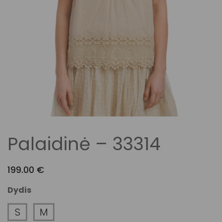
Palaidinė – 33314
199.00
€
Dydis
S
M