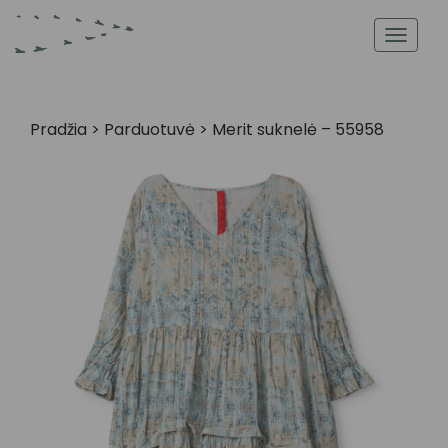
Toggl
navig
Pradžia
>
Parduotuvė
>
Merit suknelė – 55958