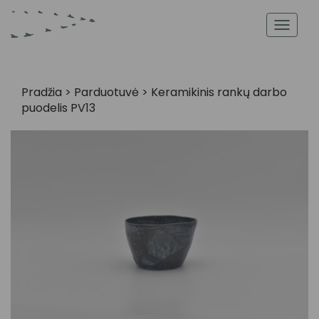
Toggl
navig
Pradžia
>
Parduotuvė
>
Keramikinis rankų darbo
puodelis PV13