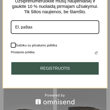
Užsiprenumeruokite mūsų naujienlaiškį ir
gaukite 10 % nuolaidą pirmajam užsakymui.
Tik šiltos naujienos, be šlamšto.
Keramikinis rankų
Keramikinis rankų
darbo puodelis
darbo puodelis
PV17
PD20
Sutinku su privatumo politika
Privatumo politika
29.00
€
35.00
€
REGISTRUOTIS