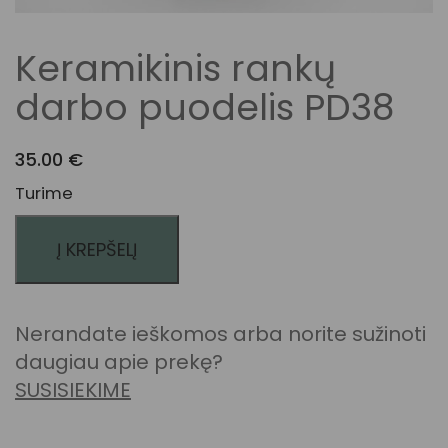
Keramikinis rankų
darbo puodelis PD38
35.00
€
Turime
Į KREPŠELĮ
Nerandate ieškomos arba norite sužinoti
daugiau apie prekę?
SUSISIEKIME