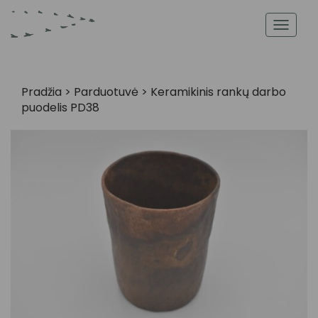
Toggl
navig
Pradžia
>
Parduotuvė
>
Keramikinis rankų darbo
puodelis PD38