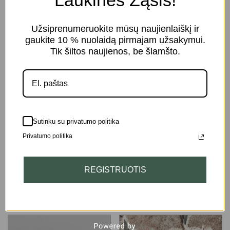
Laukines Žąsis!
Užsiprenumeruokite mūsų naujienlaiškį ir
gaukite 10 % nuolaidą pirmajam užsakymui.
Tik šiltos naujienos, be šlamšto.
Sutinku su privatumo politika
Keramikinis rankų
Keramikinis rankų
darbo dirbinys
darbo puodelis
Privatumo politika
VZ03
PV08
58.00
€
29.00
€
REGISTRUOTIS