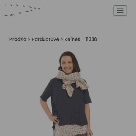
Toggl
navig
Pradžia
>
Parduotuvė
>
Kelnės – 11338