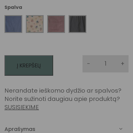
Spalva
-
+
Į KREPŠELĮ
produkto k
Nerandate ieškomo dydžio ar spalvos?
Norite sužinoti daugiau apie produktą?
SUSISIEKIME
Aprašymas