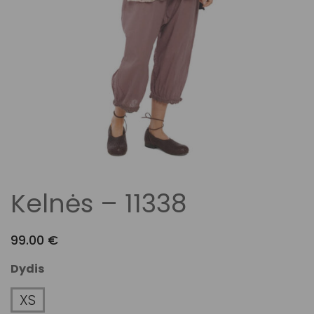
Kelnės – 11338
99.00
€
Dydis
XS