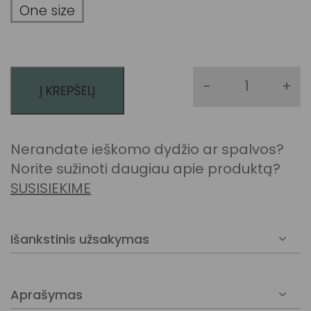
One size
-
+
Į KREPŠELĮ
produkto k
Nerandate ieškomo dydžio ar spalvos?
Norite sužinoti daugiau apie produktą?
SUSISIEKIME
Išankstinis užsakymas
Pasirinkus prekę su išankstinio užsakymo
galimybe, ją
pristatysime per
7-20 d. d.
Aprašymas