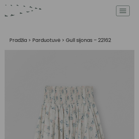
Toggl
navig
Pradžia
>
Parduotuvė
>
Gull sijonas – 22162