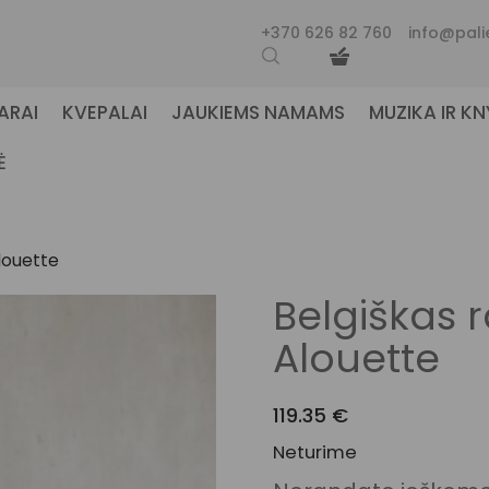
+370 626 82 760
info@pali
ARAI
KVEPALAI
JAUKIEMS NAMAMS
MUZIKA IR K
Ė
louette
Belgiškas 
Alouette
119.35
€
Neturime