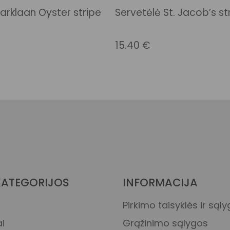
arklaan Oyster stripe
Servetėlė St. Jacob’s st
15.40
€
KATEGORIJOS
INFORMACIJA
Pirkimo taisyklės ir sąl
i
Grąžinimo sąlygos