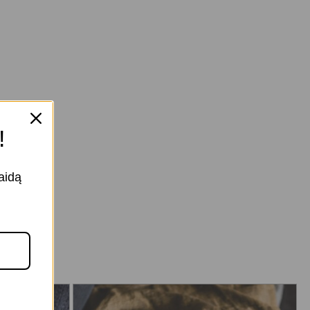
!
aidą