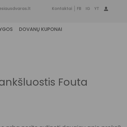
esiausdvaras.lt
Kontaktai
FB
IG
YT
NYGOS
DOVANŲ KUPONAI
rankšluostis Fouta