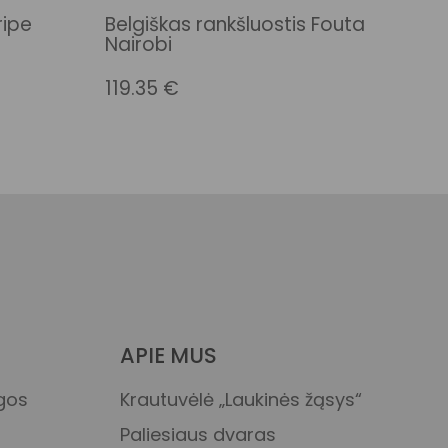
ripe
Belgiškas rankšluostis Fouta
Nairobi
119.35
€
APIE MUS
ygos
Krautuvėlė „Laukinės žąsys“
Paliesiaus dvaras