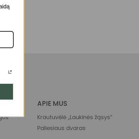
aidą
APIE MUS
ygos
Krautuvėlė „Laukinės žąsys“
Paliesiaus dvaras