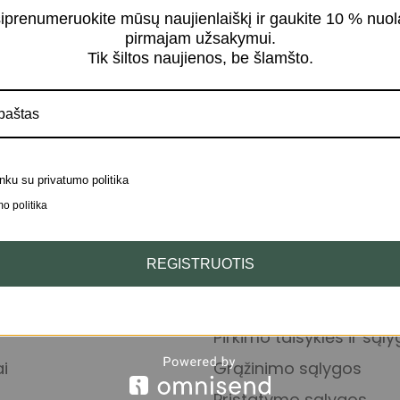
iprenumeruokite mūsų naujienlaiškį ir gaukite 10 % nuol
pirmajam užsakymui.
Tik šiltos naujienos, be šlamšto.
nku su privatumo politika
o politika
REGISTRUOTIS
KATEGORIJOS
INFORMACIJA
Pirkimo taisyklės ir sąl
i
Grąžinimo sąlygos
Pristatymo sąlygos