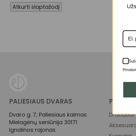
Atkurti slaptažodį
Užs
Suti
Privatum
PALIESIAUS DVARAS
PREKIŲ 
Dvaro g. 7, Paliesiaus kaimas
Drabužiai
Mielagėnų seniūnija 30171
Aksesuara
Ignalinos rajonas
Kvepalai