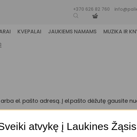
+370 626 82 760
info@pali
ARAI
KVEPALAI
JAUKIEMS NAMAMS
MUZIKA IR K
Ė
arba el. pašto adresą. Į el.pašto dėžutę gausite n
as
Sveiki atvykę į Laukines Žąsis