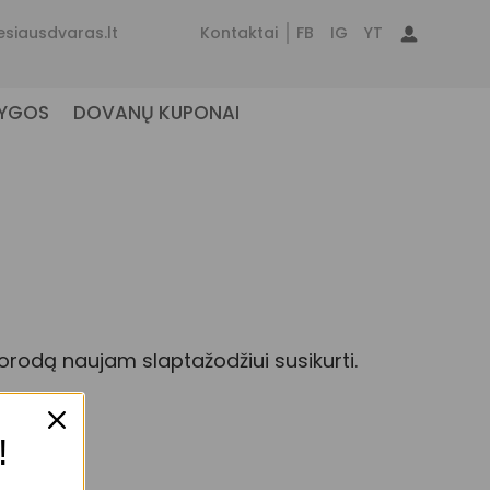
esiausdvaras.lt
Kontaktai
FB
IG
YT
NYGOS
DOVANŲ KUPONAI
uorodą naujam slaptažodžiui susikurti.
!