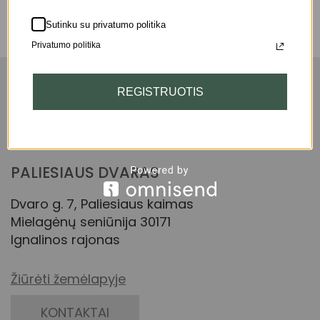
Produktų nerasta.
Sutinku su privatumo politika
Privatumo politika
REGISTRUOTIS
PALIESIAUS DVARAS
Dvaro g. 7, Paliesiaus kaimas
Mielagėnų seniūnija 30171
Ignalinos rajonas
Žiūrėti žemėlapyje
KONTAKTAI