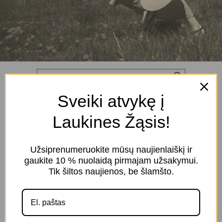
Sveiki atvykę į
Pradžia
>
Parduotuvė
>
PEPPERCORN
Laukines Žąsis!
PEPPERCORN
Užsiprenumeruokite mūsų naujienlaiškį ir
gaukite 10 % nuolaidą pirmajam užsakymui.
Kategorijos
Filtravimas
Tik šiltos naujienos, be šlamšto.
Atstatyti filtrą X