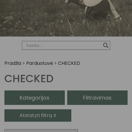
Pradžia
>
Parduotuvė
>
CHECKED
CHECKED
Kategorijos
Filtravimas
Atstatyti filtrą X