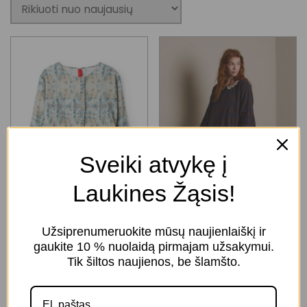
Sveiki atvykę į
Laukines Žąsis!
Užsiprenumeruokite mūsų naujienlaiškį ir
gaukite 10 % nuolaidą pirmajam užsakymui.
Lucy švarkas –
Majvi kelnės – 11416
Tik šiltos naujienos, be šlamšto.
66781
Naujiena
299.00
€