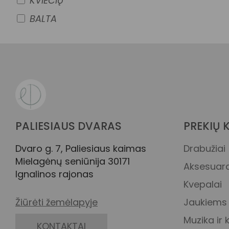
KVIEČIŲ
BALTA
PALIESIAUS DVARAS
PREKIŲ 
Dvaro g. 7, Paliesiaus kaimas
Drabužiai
Mielagėnų seniūnija 30171
Aksesuara
Ignalinos rajonas
Kvepalai
Žiūrėti žemėlapyje
Jaukiem
Muzika ir
KONTAKTAI