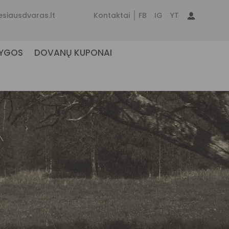
esiausdvaras.lt
Kontaktai
FB
IG
YT
NYGOS
DOVANŲ KUPONAI