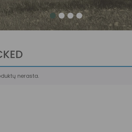
CKED
oduktų nerasta.