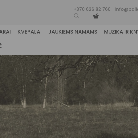
+370 626 82 760
info@pali
ARAI
KVEPALAI
JAUKIEMS NAMAMS
MUZIKA IR K
Ė