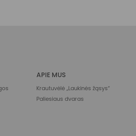
APIE MUS
ygos
Krautuvėlė „Laukinės žąsys“
Paliesiaus dvaras