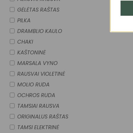
GĖLĖTAS RAŠTAS
PILKA
DRAMBLIO KAULO
CHAKI
KAŠTONINĖ
MARSALA VYNO
RAUSVAI VIOLETINĖ
MOLIO RUDA
OCHROS RUDA
TAMSIAI RAUSVA
ORIGINALUS RAŠTAS
TAMSI ELEKTRINĖ