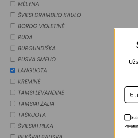
MĖLYNA
ŠVIESI DRAMBLIO KAULO
BORDO VIOLETINĖ
RUDA
BURGUNDIŠKA
RUSVA SMĖLIO
Užs
LANGUOTA
KREMINĖ
TAMSI LEVANDINĖ
TAMSIAI ŽALIA
TAŠKUOTA
Suti
ŠVIESIAI PILKA
Privatum
PILKŠVAI RAUSVA