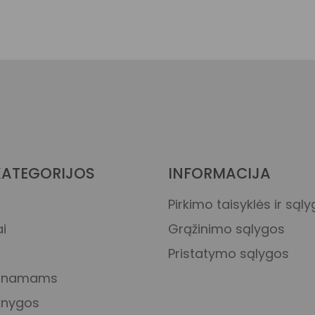
KATEGORIJOS
INFORMACIJA
Pirkimo taisyklės ir sąl
i
Grąžinimo sąlygos
Pristatymo sąlygos
s namams
 knygos