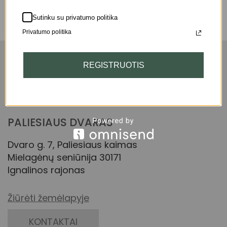
Produktų nerasta.
Sutinku su privatumo politika
Privatumo politika
REGISTRUOTIS
PALIESIAUS DVARAS
Dvaro g. 7, Paliesiaus kaimas
Mielagėnų seniūnija 30171
Ignalinos rajonas
Žiūrėti žemėlapyje
KONTAKTAI