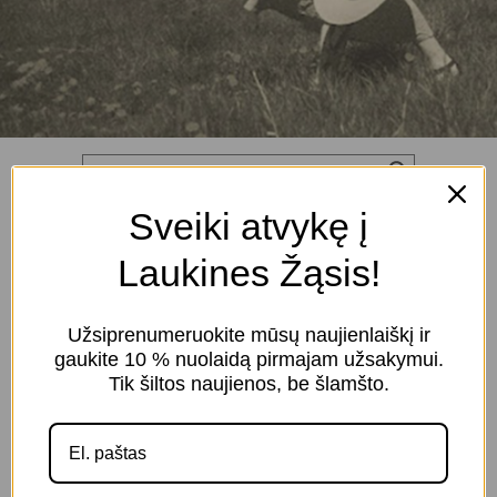
Sveiki atvykę į
Pradžia
>
Parduotuvė
>
CHECKED
Laukines Žąsis!
CHECKED
Užsiprenumeruokite mūsų naujienlaiškį ir
gaukite 10 % nuolaidą pirmajam užsakymui.
Kategorijos
Filtravimas
Tik šiltos naujienos, be šlamšto.
Atstatyti filtrą X